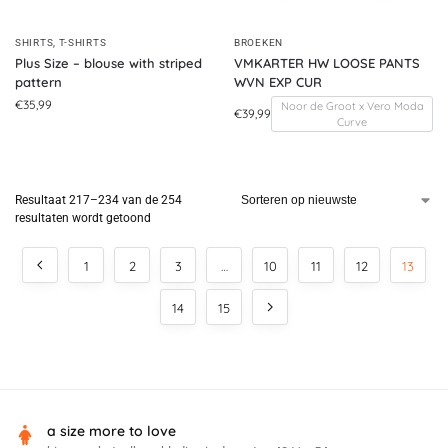
SHIRTS
,
T-SHIRTS
BROEKEN
Plus Size – blouse with striped
VMKARTER HW LOOSE PANTS
pattern
WVN EXP CUR
€
35,99
Noor de Groot x Vero Moda
€
39,99
Curve
Resultaat 217–234 van de 254
resultaten wordt getoond
1
2
3
…
10
11
12
13
14
15
a size more to love