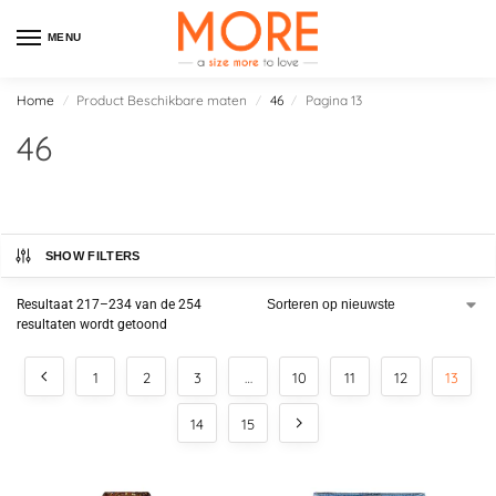
MENU
Home
Product Beschikbare maten
46
Pagina 13
/
/
/
46
SHOW FILTERS
Resultaat 217–234 van de 254
resultaten wordt getoond
1
2
3
…
10
11
12
13
14
15