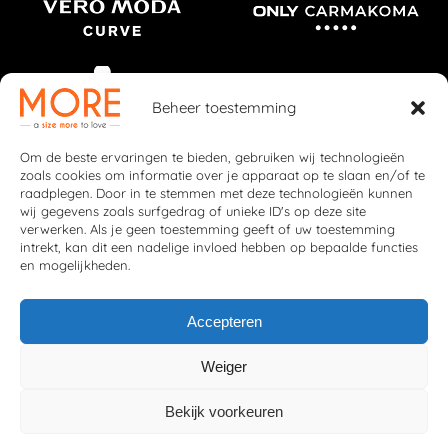
Beheer toestemming
Om de beste ervaringen te bieden, gebruiken wij technologieën
zoals cookies om informatie over je apparaat op te slaan en/of te
raadplegen. Door in te stemmen met deze technologieën kunnen
wij gegevens zoals surfgedrag of unieke ID's op deze site
verwerken. Als je geen toestemming geeft of uw toestemming
intrekt, kan dit een nadelige invloed hebben op bepaalde functies
en mogelijkheden.
Accepteren
Weiger
© 2026 More Fashion
Privacybeleid
|
Cookiebeleid
Bekijk voorkeuren
Deze website is ontwikkeld door
Webzuiver