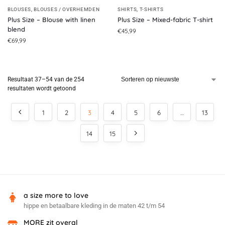
BLOUSES
,
BLOUSES / OVERHEMDEN
SHIRTS
,
T-SHIRTS
Plus Size – Blouse with linen
Plus Size – Mixed-fabric T-shirt
blend
€
45,99
€
69,99
Resultaat 37–54 van de 254
resultaten wordt getoond
1
2
3
4
5
6
…
13
14
15
a size more to love
hippe en betaalbare kleding in de maten 42 t/m 54
MORE zit overal