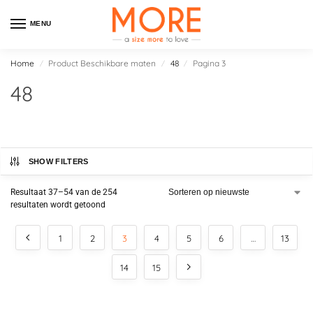
MENU
Home
Product Beschikbare maten
48
Pagina 3
/
/
/
48
SHOW FILTERS
Resultaat 37–54 van de 254
resultaten wordt getoond
1
2
3
4
5
6
…
13
14
15