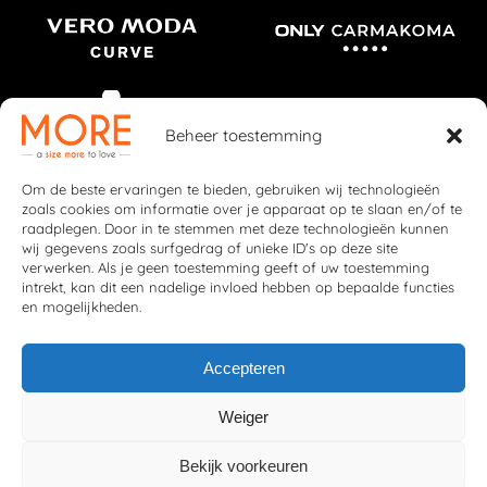
Beheer toestemming
Om de beste ervaringen te bieden, gebruiken wij technologieën
zoals cookies om informatie over je apparaat op te slaan en/of te
raadplegen. Door in te stemmen met deze technologieën kunnen
wij gegevens zoals surfgedrag of unieke ID's op deze site
verwerken. Als je geen toestemming geeft of uw toestemming
intrekt, kan dit een nadelige invloed hebben op bepaalde functies
en mogelijkheden.
Accepteren
Weiger
© 2026 More Fashion
Privacybeleid
|
Cookiebeleid
Bekijk voorkeuren