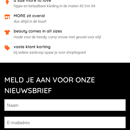
a size more to love
hippe en betaalbare kleding in de maten 42 t/m 54
MORE zit overal
dus altijd in de buurt
beauty comes in all sizes
mode voor de trendy, curvy vrouw met gevoel voor stijl
vaste klant korting
bij iedere aankoop spaar je voor shoptegoed
MELD JE AAN VOOR ONZE
NIEUWSBRIEF