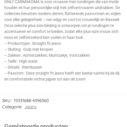
ONLY CARMAKOMA is voor vrouwen met rondingen die van mode
houden en hun persoonlijke stijl met zelfvertrouwen uitdrukken. De
collecties bevatten modern denim, flatterende pasvormen en stijlen
voor elke gelegenheid – van edgy en cool tot vrouwelijk en klassiek.
Onze selectie plus-size kleding is ontworpen om je rondingen te
accentueren en comfort te bieden, zodat elke plus-size vrouw zich
mooi en zelfverzekerd kan voelen in haar look.
– Producttype : Straight fit jeans
– Sluiting : Gulp met knopen
– Zakken : Achterzakken, Muntzakje, Voorzakken
– Taille : High waist
– Details : Riemlussen
– Pasvorm : Deze straight fit jeans heeft een beetje ruimte bij de dij
en comfortabele rechte pijpen tot aan de zoom
SKU:
15331688-4596360
Categorie:
Jeans
Gerelateerde producten