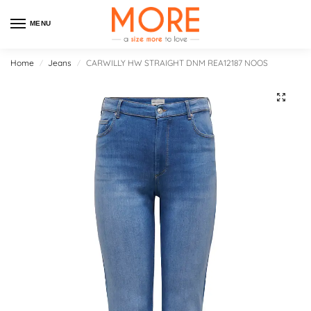
MENU
Home
Jeans
CARWILLY HW STRAIGHT DNM REA12187 NOOS
/
/