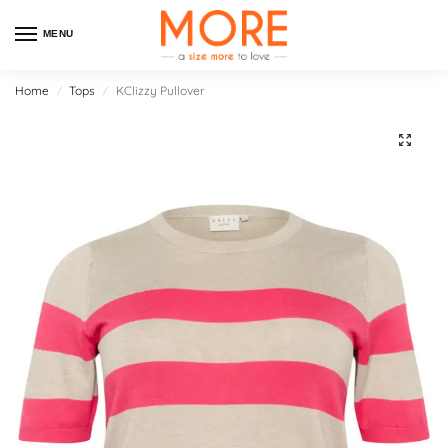
MENU
Home
Tops
KClizzy Pullover
/
/