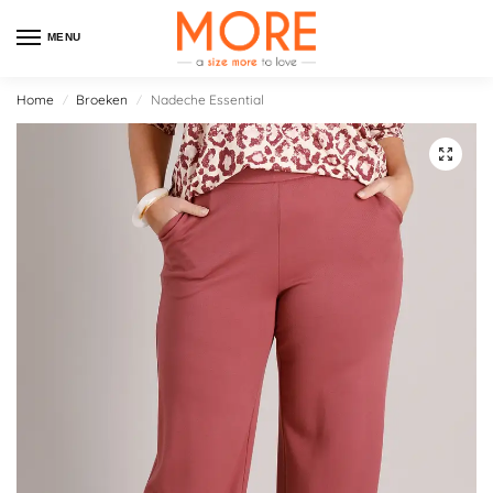
MENU
Home
Broeken
Nadeche Essential
/
/