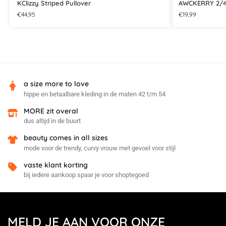
KClizzy Striped Pullover
AWCKERRY 2/
€
44,95
€
19,99
a size more to love
hippe en betaalbare kleding in de maten 42 t/m 54
MORE zit overal
dus altijd in de buurt
beauty comes in all sizes
mode voor de trendy, curvy vrouw met gevoel voor stijl
vaste klant korting
bij iedere aankoop spaar je voor shoptegoed
MELD JE AAN VOOR ONZE