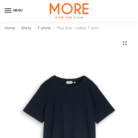
MENU
Home
Shirts
T-shirts
Plus Size – cotton T-shirt
/
/
/