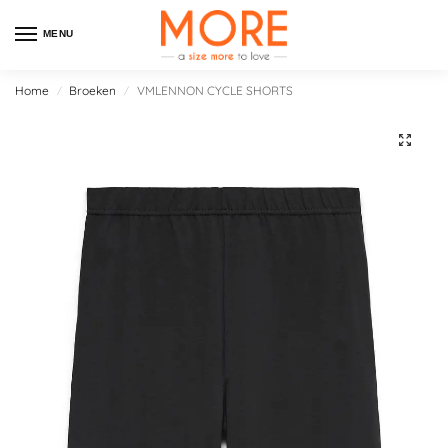
MENU
Home
Broeken
VMLENNON CYCLE SHORTS
/
/