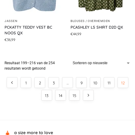
JASSEN
BLOUSES / OVERHEMDEN
PCKATTY TEDDY VEST BC
PCASHLEY LS SHIRT D2D QX
NOOS QX
€
44,99
€
36,99
Resultaat 199–216 van de 254
resultaten wordt getoond
1
2
3
…
9
10
11
12
13
14
15
a size more to love