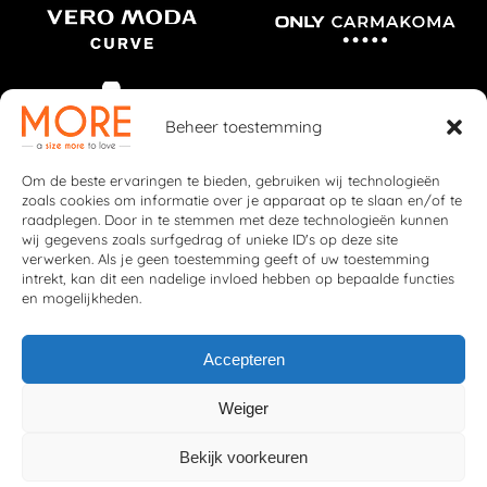
Beheer toestemming
Om de beste ervaringen te bieden, gebruiken wij technologieën
zoals cookies om informatie over je apparaat op te slaan en/of te
raadplegen. Door in te stemmen met deze technologieën kunnen
wij gegevens zoals surfgedrag of unieke ID's op deze site
verwerken. Als je geen toestemming geeft of uw toestemming
intrekt, kan dit een nadelige invloed hebben op bepaalde functies
en mogelijkheden.
Accepteren
Weiger
© 2026 More Fashion
Privacybeleid
|
Cookiebeleid
Bekijk voorkeuren