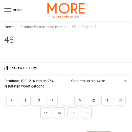
MENU
Home
Product Beschikbare maten
48
Pagina 12
/
/
/
48
SHOW FILTERS
Resultaat 199–216 van de 254
resultaten wordt getoond
1
2
3
…
9
10
11
12
13
14
15