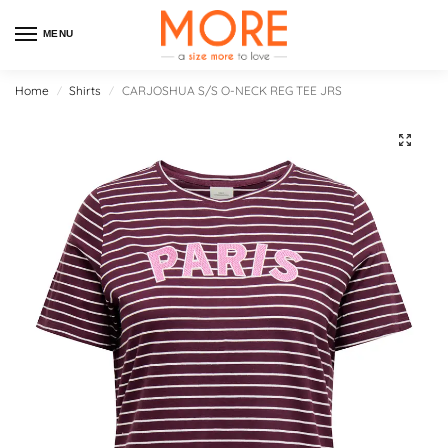
MENU
Home
Shirts
CARJOSHUA S/S O-NECK REG TEE JRS
/
/