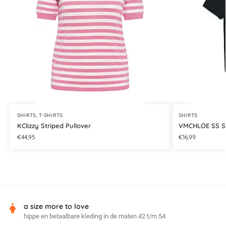
SHIRTS
,
T-SHIRTS
SHIRTS
KClizzy Striped Pullover
VMCHLOE SS S
€
44,95
€
16,99
a size more to love
hippe en betaalbare kleding in de maten 42 t/m 54