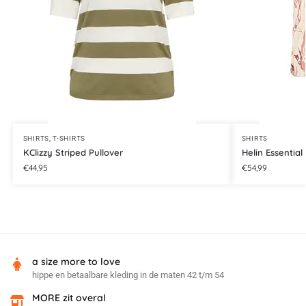
SHIRTS
,
T-SHIRTS
SHIRTS
KClizzy Striped Pullover
Helin Essential
€
44,95
€
54,99
a size more to love
hippe en betaalbare kleding in de maten 42 t/m 54
MORE zit overal